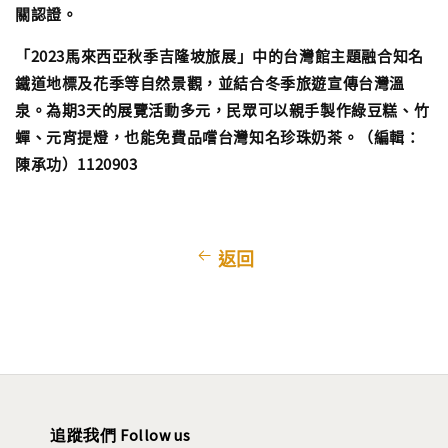
關認證。
「2023馬來西亞秋季吉隆坡旅展」中的台灣館主題融合知名
鐵道地標及花季等自然景觀，並結合冬季旅遊宣傳台灣溫
泉。為期3天的展覽活動多元，民眾可以親手製作綠豆糕、竹
蟬、元宵提燈，也能免費品嚐台灣知名珍珠奶茶。（編輯：
陳承功）1120903
返回
追蹤我們 Follow us