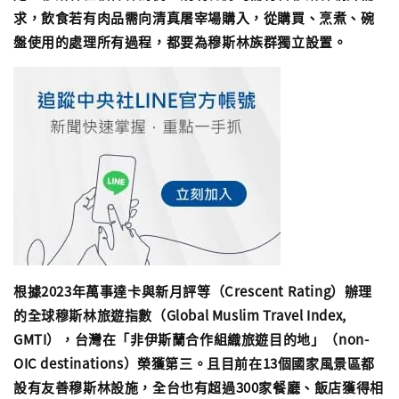
求，飲食若有肉品需向清真屠宰場購入，從購買、烹煮、碗
盤使用的處理所有過程，都要為穆斯林族群獨立設置。
根據2023年萬事達卡與新月評等（Crescent Rating）辦理
的全球穆斯林旅遊指數（Global Muslim Travel Index,
GMTI），台灣在「非伊斯蘭合作組織旅遊目的地」（non-
OIC destinations）榮獲第三。且目前在13個國家風景區都
設有友善穆斯林設施，全台也有超過300家餐廳、飯店獲得相