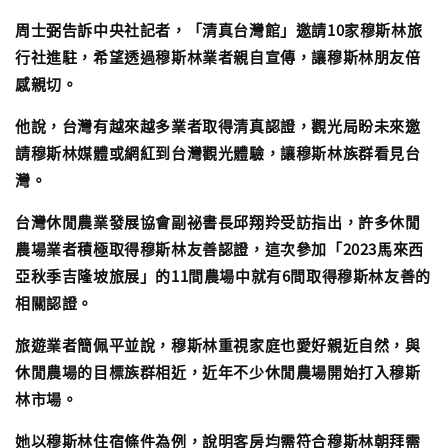
周士弼告訴中央社記者，「清真台灣館」邀請10家穆斯林旅
行社進駐，希望透過穆斯林業者親自宣傳，讓穆斯林朋友倍
感親切。
他說，台灣有越來越多業者取得清真認證，觀光局盼未來邀
請穆斯林媒體或網紅到台灣觀光體驗，讓穆斯林族群看見台
灣。
台灣休閒農業發展協會副祕書長邱翔羚受訪指出，許多休閒
農場業者積極取得穆斯林友善認證，這次參加「2023馬來西
亞秋季吉隆坡旅展」的11間農場中就有6間取得穆斯林友善的
相關認證。
旅遊業者簡佩平並說，穆斯林重視家庭也愛好親近自然，與
休閒農場的目標族群相近，近年不少休閒農場開始打入穆斯
林市場。
她以穆斯林住宿條件為例，說明客房均需符合穆斯林朝拜需