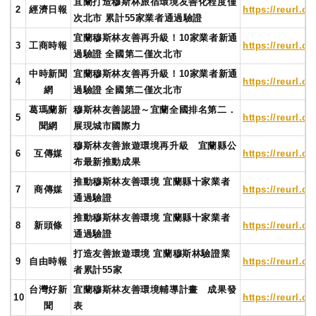
宜蘭打造穆斯林旅宿環境友善化程度僅
2
經濟日報
https://reurl.c
次北市 累計55家業者通過驗證
宜蘭穆斯林友善再升級！10家業者新通
3
工商時報
https://reurl.c
過驗證 全國第二僅次北市
中時新聞
宜蘭穆斯林友善再升級！10家業者新通
4
https://reurl.c
網
過驗證 全國第二僅次北市
葛瑪蘭新
穆斯林友善認證～宜蘭全國排名第二．
5
https://reurl.c
聞網
展現城市國際力
穆斯林友善旅遊環境再升級 宜蘭縣公
6
互傳媒
https://reurl.
布最新推動成果
推動穆斯林友善環境 宜蘭縣十家業者
7
商傳媒
https://reurl.c
通過驗證
推動穆斯林友善環境 宜蘭縣十家業者
8
新頭條
https://reurl.c
通過驗證
打造友善旅遊環境 宜蘭穆斯林驗證業
9
自由時報
https://reurl.cc
者累計55家
台灣好新
宜蘭穆斯林友善環境輔導計畫 成果發
10
https://reurl.
聞
表