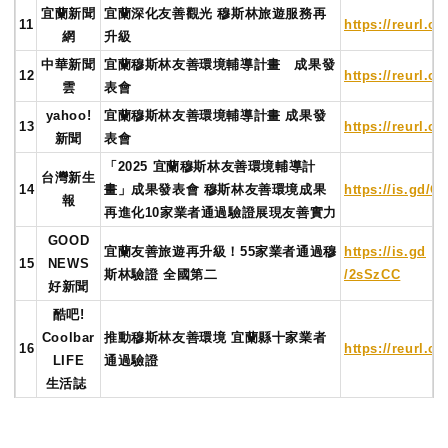
宜蘭新聞
宜蘭深化友善觀光 穆斯林旅遊服務再
11
https://reurl.c
網
升級
中華新聞
宜蘭穆斯林友善環境輔導計畫 成果發
12
https://reurl.c
雲
表會
yahoo!
宜蘭穆斯林友善環境輔導計畫 成果發
13
https://reurl.c
新聞
表會
「2025 宜蘭穆斯林友善環境輔導計
台灣新生
14
畫」成果發表會 穆斯林友善環境成果
https://is.gd
報
再進化10家業者通過驗證展現友善實力
GOOD
宜蘭友善旅遊再升級！55家業者通過穆
https://is.gd
15
NEWS
斯林驗證 全國第二
/2sSzCC
好新聞
酷吧!
Coolbar
推動穆斯林友善環境 宜蘭縣十家業者
16
https://reurl.c
LIFE
通過驗證
生活誌