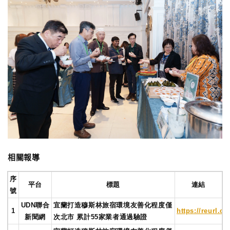
相關報導
序
平台
標題
連結
號
UDN聯合
宜蘭打造穆斯林旅宿環境友善化程度僅
1
https://reurl.c
新聞網
次北市 累計55家業者通過驗證