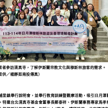
業者參訪清真寺，了解伊斯蘭宗教文化與穆斯林旅客的需求。
提供／楊靜茹南投傳真）
埔里鎮舉行說明會，並舉行教育訓練暨觀摩活動，吸引日月潭
，特邀台北清真寺基金會董事長鄭泰祥、伊斯蘭事務專家馬孝