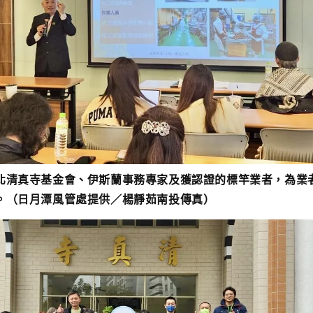
北清真寺基金會、伊斯蘭事務專家及獲認證的標竿業者，為業
。（日月潭風管處提供／楊靜茹南投傳真）