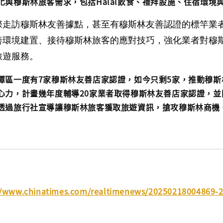
化與穆斯林旅客需求，包括Halal飲食、禮拜設施、住宿環境
際走訪穆斯林友善據點，甚至有穆斯林友善認證的標竿業
善環境建置、接待穆斯林旅客的應對技巧，強化業者對穆
旅遊服務。
潭區一度有7家穆斯林友善店家認證，如今只剩5家，推動穆斯
心力，計畫幾年度輔導20家業者取得穆斯林友善店家認證，並
透過旅行社宣導讓穆斯林旅客獲取旅遊資訊，搶攻穆斯林商機
//www.chinatimes.com/realtimenews/20250218004869-