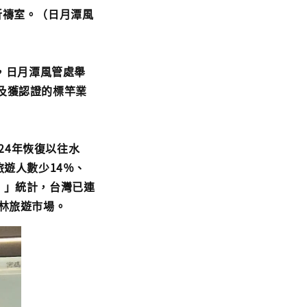
祈禱室。（日月潭風
，日月潭風管處舉
及獲認證的標竿業
24年恢復以往水
遊人數少14％、
I）」統計，台灣已連
林旅遊市場。