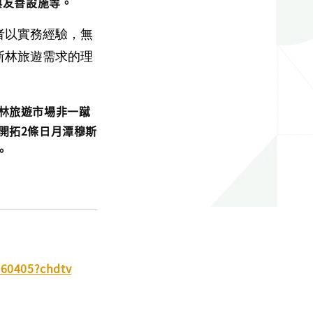
與友善設施等。
者以實務經驗，無
斯林旅遊需求的理
林旅遊市場非一蹴
開拓2條日月潭穆斯
。
260405?chdtv