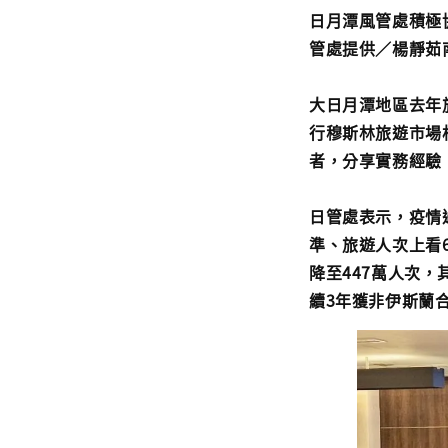
日月潭風管處積極
管處提供／楊靜茹
大日月潭地區去年
行穆斯林旅遊市場
者，分享實務經驗
日管處表示，疫情過
準、旅遊人次上看
降至447萬人次，
續3年獲非伊斯蘭