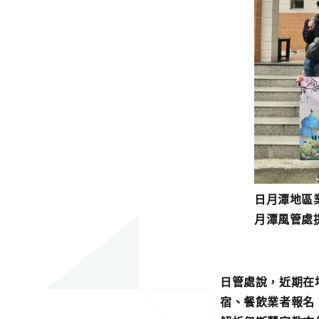
日月潭地區
月潭風管處
日管處說，近期在
宿、餐飲業者報名