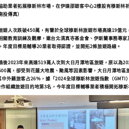
協助業者拓展穆斯林市場，在伊達邵遊客中心2樓設有穆斯林
南投傳真）
旅遊人次跌破450萬，有鑒於全球穆斯林旅遊市場高達19億元
相關教育訓練及觀摩，邀台北清真寺基金會、伊斯蘭事務專家
，年度目標是輔導20業者取得認證，並開拓2條旅遊路線。
後2023年來高達519萬人次到大日月潭地區旅遊，原以為20
600萬，卻受到花蓮大地震、颱風等因素影響，大日月潭地區旅
其中外籍旅客占26％，據「2024全球穆斯林旅遊指數（GMT
合作組織旅遊目的地第3名，今年度目標輔導業者積極開拓穆斯