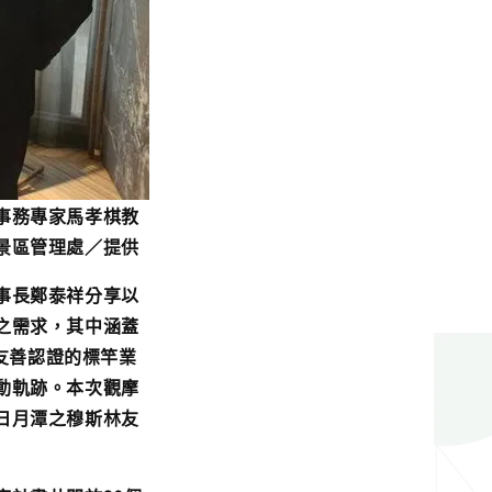
事務專家馬孝棋教
景區管理處／提供
事長鄭泰祥分享以
之需求，其中涵蓋
林友善認證的標竿業
動軌跡。本次觀摩
日月潭之穆斯林友