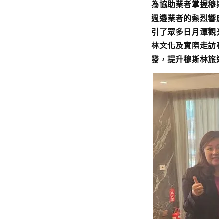
為協助業者掌握穆
週邊業者的熱烈響
引了眾多日月潭觀
林文化及實際走訪
發，提升穆斯林旅