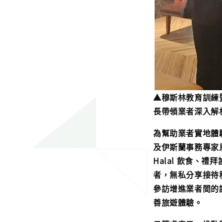
▲穆斯林教育訓練
長帶領業者深入解
為幫助業者實地體
及伊斯蘭事務專家
Halal 飲食
者，無私分享接待
參訪增進業者間的
善旅遊體驗。