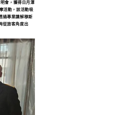
說明會，獲得日月潭
摩活動，該活動吸
透過專業講解穆斯
夠從旅客角度出