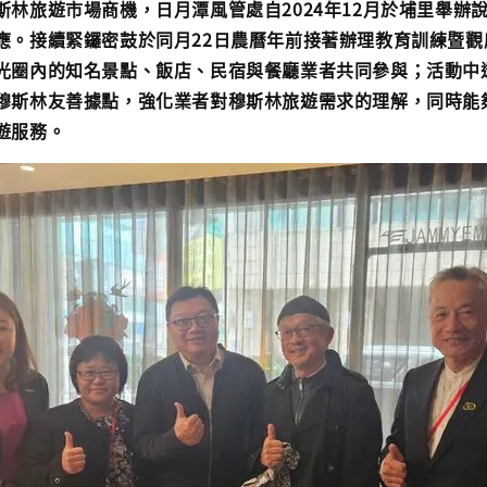
斯林旅遊市場商機，日月潭風管處自2024年12月於埔里舉辦
應。接續緊鑼密鼓於同月22日農曆年前接著辦理教育訓練暨觀
光圈內的知名景點、飯店、民宿與餐廳業者共同參與；活動中
穆斯林友善據點，強化業者對穆斯林旅遊需求的理解，同時能
遊服務。