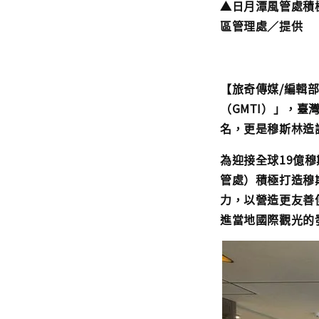
▲日月潭風管處積
區管理處／提供
【旅奇傳媒/編輯
（GMTI）」，臺灣
名，更是穆斯林造
為迎接全球19億
管處）積極打造穆
力，以營造更友善
進當地國際觀光的