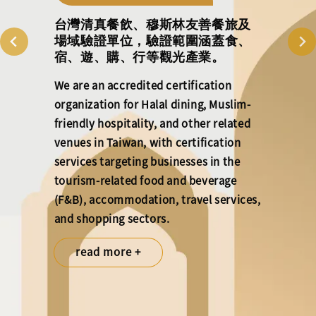
台灣清真餐飲、穆斯林友善餐旅及
場域驗證單位，驗證範圍涵蓋食、
宿、遊、購、行等觀光產業。
We are an accredited certification
organization for Halal dining, Muslim-
friendly hospitality, and other related
venues in Taiwan, with certification
services targeting businesses in the
tourism-related food and beverage
(F&B), accommodation, travel services,
and shopping sectors.
read more +