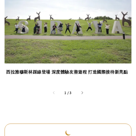
西拉雅穆斯林踩線登場 深度體驗友善遊程 打造國際接待新亮點
accessibility.of
1
/
3